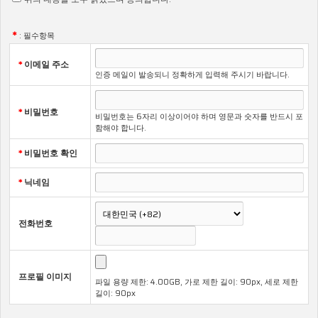
자의 고충을 원활하게 처리할 수 있도록 다음과 같은 개인정
보 처리방침을 수립 · 공개하고 있습니다.
*
: 필수항목
*
이메일 주소
인증 메일이 발송되니 정확하게 입력해 주시기 바랍니다.
제1조 (개인정보의 처리 목적)
1항. <아포리아>
는 개인정보를 다음의 목적을 위해 처리합니다.
처리한 개인정보는 다음의 목적이외의 용도로는 사용되지 않으
*
비밀번호
비밀번호는 6자리 이상이어야 하며 영문과 숫자를 반드시 포
며 이용 목적이 변경되는 경우에는 개인정보 보호법 제18조에
함해야 합니다.
따라 별도의 동의를 받는 등 필요한 조치를 이행할 예정입니다.
가. 서비스 제공
*
비밀번호 확인
교육 콘텐츠 제공, 본인인증 등 서비스 제공에 관련한 목
적으로 개인정보를 처리합니다.
*
닉네임
협박 사례를 적극 신고하시기 바랍니다.
나. 민원처리
개인정보 열람, 개인정보 정정·삭제, 개인정보 처리정지
전화번호
요구, 개인정보 유출사고 신고 등 개인정보와 관련된 민
원처리를 목적으로 개인정보를 처리합니다.
2항. <아포리아>
가 개인정보 보호법 제32조에 따라 등록·공개
하는 개인정보파일의 처리목적은 다음과 같습니다.
개인정보파일 처리목적을 위해 순번, 개인정보파일의 명칭,
프로필 이미지
파일 용량 제한: 4.00GB, 가로 제한 길이: 90px, 세로 제한
운영근거, 처리목적을 확인할 수 있는 표입니다.
길이: 90px
개인정보파일의