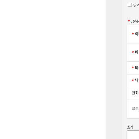
위의
*
: 필
*
이
*
비
*
비
*
닉
전화
프로
제
소개