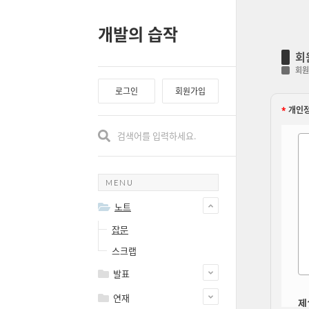
개발의 습작
회
회원
로그인
회원가입
*
개인정
MENU
노트
잡문
스크랩
발표
연재
제