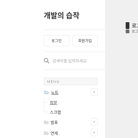
개발의 습작
로
로그
로그인
회원가입
MENU
노트
잡문
스크랩
발표
연재