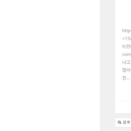
htt
=15
9;안
co
냐고
많이
전...
검색