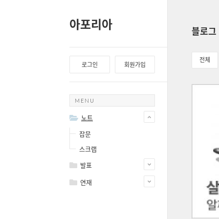
아포리아
블로그
전체
로그인
회원가입
MENU
노트
잡문
스크랩
발표
연재