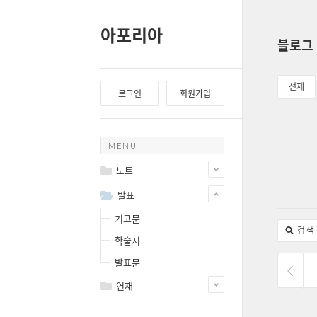
아포리아
블로그
전체
로그인
회원가입
MENU
노트
발표
기고문
검색
학술지
발표문
연재