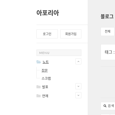
아포리아
블로그
전체
로그인
회원가입
태그
MENU
노트
잡문
스크랩
발표
연재
검색