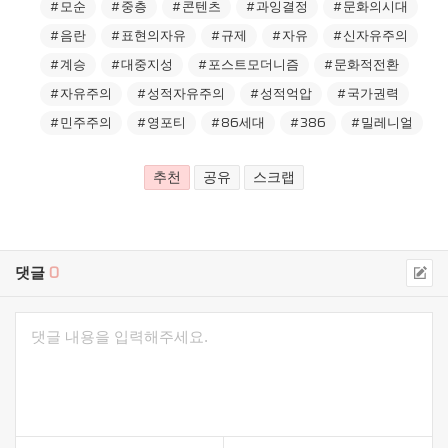
#모순
#중층
#콘텐츠
#과잉결정
#문화의시대
#음란
#표현의자유
#규제
#자유
#신자유주의
#계승
#대중지성
#포스트모더니즘
#문화적전환
#자유주의
#성적자유주의
#성적억압
#국가권력
#민주주의
#영포티
#86세대
#386
#밀레니얼
추천
공유
스크랩
댓글
0