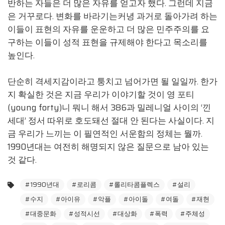
반하는 자들은 더 많은 자유를 얻고자 했다. 그런데 지금
은 거꾸로다. 변화를 바라기는커녕 과거로 돌아가려 하는
이들이 표현의 자유를 운운하고 더 많은 민주주의를 요
구하는 이들이 성적 표현을 규제해야 한다고 목소리를
높인다.
단순히 격세지감이라고 퉁치고 넘어가면 될 일일까. 한가
지 확실한 것은 지금 우리가 이야기할 것이 영 포티
(young forty)니 뭐니 해서 386과 밀레니얼 사이의 ‘낀
세대’ 정서 따위로 호도돼선 절대 안 된다는 사실이다. 지
금 우리가 느끼는 이 필연적인 서운함의 정체는 뭘까.
1990년대는 여전히 해명되지 않은 질문으로 남아 있는
것 같다.
#1990년대
#로리콤
#롤리타콤플렉스
#설리
#수지
#아이유
#악플
#아이돌
#여돌
#재현
#대중문화
#성적시선
#대상화
#폭력
#주체성