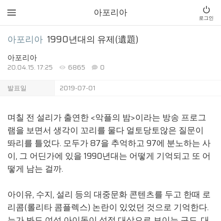
아포리아
로그인
아포리아
1990년대의 유제(遺題)
아포리아
20.04.15. 17:25
6865
0
발표일
2019-07-01
며칠 전 설리가 출연한 <악플의 밤>이라는 방송 프로그
램을 보면서 생각이 꼬리를 물다 얼토당토않은 질문이
똬리를 틀었다. 모두가 87을 추억하고 97에 분노하는 사
이, 그 어딘가에 있을 1990년대는 어떻게 기억되고 또 어
떻게 남는 걸까.
아이유, 수지, 설리 등의 대중문화 콘텐츠를 두고 한때 로
리콤(롤리타 콤플렉스) 논란이 있었던 것으로 기억한다.
누가 봐도 여성 아이돌이 성적 대상으로 보이는 구도. 대